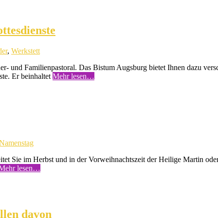
ttesdienste
der
,
Werkstett
der- und Familienpastoral. Das Bistum Augsburg bietet Ihnen dazu ve
ste. Er beinhaltet
Mehr lesen…
Namenstag
tet Sie im Herbst und in der Vorweihnachtszeit der Heilige Martin oder
Mehr lesen…
llen davon