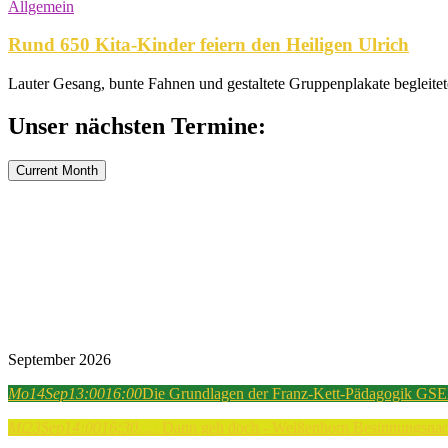
Allgemein
Rund 650 Kita-Kinder feiern den Heiligen Ulrich
Lauter Gesang, bunte Fahnen und gestaltete Gruppenplakate begleitet
Unser nächsten Termine:
Current Month
September 2026
Mo
14
Sep
13:00
16:00
Die Grundlagen der Franz-Kett-Pädagogik GSEB
Mi
23
Sep
14:00
16:30
…. Dann geh doch - Weißenhorn
Besinnungsnach