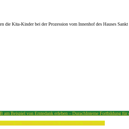
en die Kita-Kinder bei der Prozession vom Innenhof des Hauses Sankt Ul
 am Beispiel von Erntedank erleben – Durach
Interne Fortbildung für
mittag für Waldkindergarten St. Franziskus, Weißenhorn