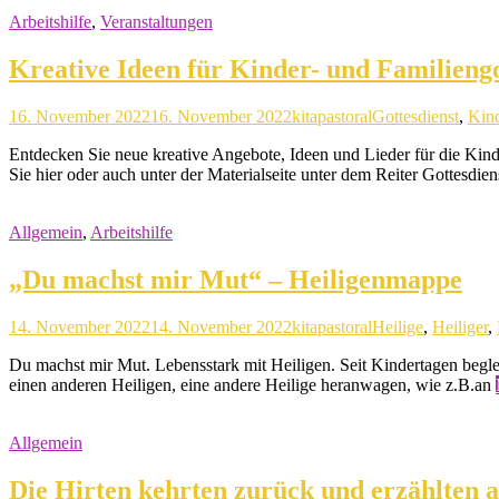
Arbeitshilfe
,
Veranstaltungen
Kreative Ideen für Kinder- und Familiengo
16. November 2022
16. November 2022
kitapastoral
Gottesdienst
,
Kin
Entdecken Sie neue kreative Angebote, Ideen und Lieder für die Kin
Sie hier oder auch unter der Materialseite unter dem Reiter Gottesdien
Allgemein
,
Arbeitshilfe
„Du machst mir Mut“ – Heiligenmappe
14. November 2022
14. November 2022
kitapastoral
Heilige
,
Heiliger
,
Du machst mir Mut. Lebensstark mit Heiligen. Seit Kindertagen beglei
einen anderen Heiligen, eine andere Heilige heranwagen, wie z.B.an
Allgemein
Die Hirten kehrten zurück und erzählten a