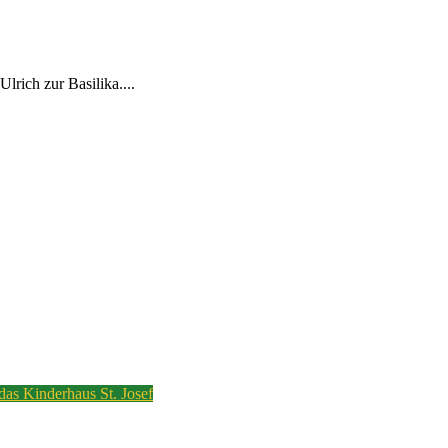
rich zur Basilika....
 das Kinderhaus St. Josef