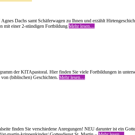
“ Agnes Dachs samt Schäferwagen zu Ihnen und erzählt Hirtengeschicht
n mit einer 2-stündigen Fortbildung
Mehr lesen…
gramm der KITApastoral. Hier finden Sie viele Fortbildungen in unters
 von (biblischen) Geschichten.
Mehr lesen…
alseite finden Sie verschiedene Anregungen! NEU darunter ist ein Gotte
d/st-martin-krippenkinder/ Gottesdienst St. Martin –
Mehr lesen…