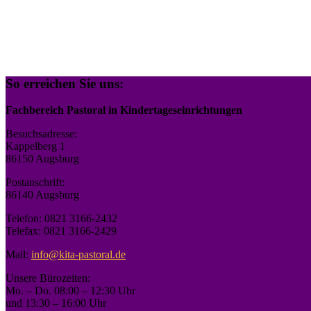
So erreichen Sie uns:
Fachbereich Pastoral in Kindertageseinrichtungen
Besuchsadresse:
Kappelberg 1
86150 Augsburg
Postanschrift:
86140 Augsburg
Telefon: 0821 3166-2432
Telefax: 0821 3166-2429
Mail:
info@kita-pastoral.de
Unsere Bürozeiten:
Mo. – Do. 08:00 – 12:30 Uhr
und 13:30 – 16:00 Uhr