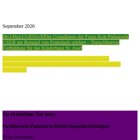
September 2026
Mo
14
Sep
13:00
16:00
Die Grundlagen der Franz-Kett-Pädagogik
GSEB am Beispiel von Erntedank erleben – Durach
Interne
Fortbildung für das Kinderhaus St. Josef
Mi
23
Sep
14:00
16:30
…. Dann geh doch - Weißenhorn
Besinnungsnachmittag für Waldkindergarten St. Franziskus,
Weißenhorn
So erreichen Sie uns:
Fachbereich Pastoral in Kindertageseinrichtungen
Besuchsadresse: