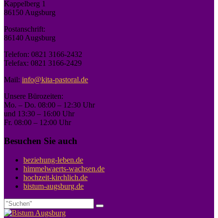
Kappelberg 1
86150 Augsburg
Postanschrift:
86140 Augsburg
Telefon: 0821 3166-2432
Telefax: 0821 3166-2429
Mail:
info@kita-pastoral.de
Unsere Bürozeiten:
Mo. – Do. 08:00 – 12:30 Uhr
und 13:30 – 16:00 Uhr
Fr. 08:00 – 12:00 Uhr
Besuchen Sie auch
beziehung-leben.de
himmelwaerts-wachsen.de
hochzeit-kirchlich.de
bistum-augsburg.de