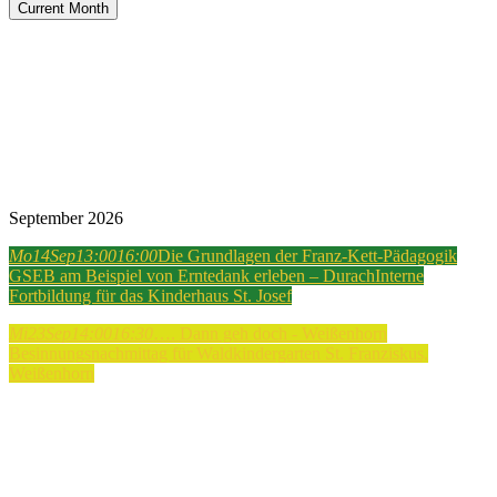
Current Month
September 2026
Mo
14
Sep
13:00
16:00
Die Grundlagen der Franz-Kett-Pädagogik
GSEB am Beispiel von Erntedank erleben – Durach
Interne
Fortbildung für das Kinderhaus St. Josef
Mi
23
Sep
14:00
16:30
…. Dann geh doch - Weißenhorn
Besinnungsnachmittag für Waldkindergarten St. Franziskus,
Weißenhorn