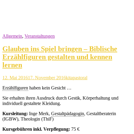
Allgemein
,
Veranstaltungen
Glauben ins Spiel bringen – Biblische
Erzählfiguren gestalten und kennen
lernen
12. Mai 2016
17. November 2016
kitapastoral
Erzählfiguren
haben kein Gesicht …
Sie erhalten ihren Ausdruck durch Gestik, Körperhaltung und
individuell gestaltete Kleidung.
Kursleitung:
Inge Merk,
Gestaltpädagogin
, Gestaltberaterin
(IGBW), Theologin (ThiF)
Kursgebühren inkl. Verpflegung:
75 €