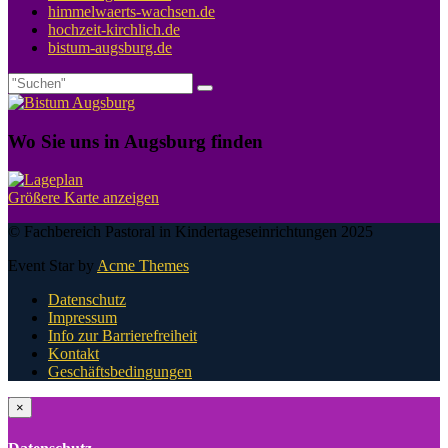
himmelwaerts-wachsen.de
hochzeit-kirchlich.de
bistum-augsburg.de
Wo Sie uns in Augsburg finden
Größere Karte anzeigen
© Fachbereich Pastoral in Kindertageseinrichtungen 2025
Event Star by
Acme Themes
Datenschutz
Impressum
Info zur Barrierefreiheit
Kontakt
Geschäftsbedingungen
×