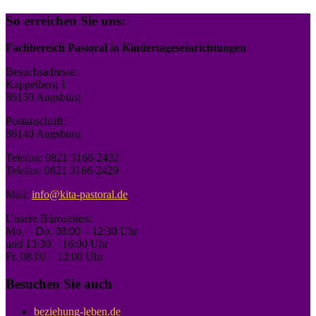
So erreichen Sie uns:
Fachbereich Pastoral in Kindertageseinrichtungen
Besuchsadresse:
Kappelberg 1
86150 Augsburg
Postanschrift:
86140 Augsburg
Telefon: 0821 3166-2432
Telefax: 0821 3166-2429
Mail:
info@kita-pastoral.de
Unsere Bürozeiten:
Mo. – Do. 08:00 – 12:30 Uhr
und 13:30 – 16:00 Uhr
Fr. 08:00 – 12:00 Uhr
Besuchen Sie auch
beziehung-leben.de