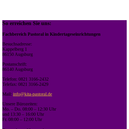
So erreichen Sie uns:
Fachbereich Pastoral in Kindertageseinrichtungen
Besuchsadresse:
Kappelberg 1
86150 Augsburg
Postanschrift:
86140 Augsburg
Telefon: 0821 3166-2432
Telefax: 0821 3166-2429
Mail:
info@kita-pastoral.de
Unsere Bürozeiten:
Mo. – Do. 08:00 – 12:30 Uhr
und 13:30 – 16:00 Uhr
Fr. 08:00 – 12:00 Uhr