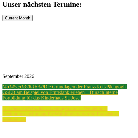
Unser nächsten Termine:
Current Month
September 2026
Mo
14
Sep
13:00
16:00
Die Grundlagen der Franz-Kett-Pädagogik
GSEB am Beispiel von Erntedank erleben – Durach
Interne
Fortbildung für das Kinderhaus St. Josef
Mi
23
Sep
14:00
16:30
…. Dann geh doch - Weißenhorn
Besinnungsnachmittag für Waldkindergarten St. Franziskus,
Weißenhorn