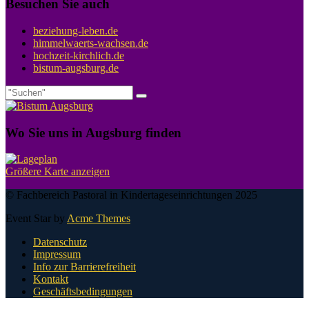
Besuchen Sie auch
beziehung-leben.de
himmelwaerts-wachsen.de
hochzeit-kirchlich.de
bistum-augsburg.de
Wo Sie uns in Augsburg finden
Größere Karte anzeigen
© Fachbereich Pastoral in Kindertageseinrichtungen 2025
Event Star by
Acme Themes
Datenschutz
Impressum
Info zur Barrierefreiheit
Kontakt
Geschäftsbedingungen