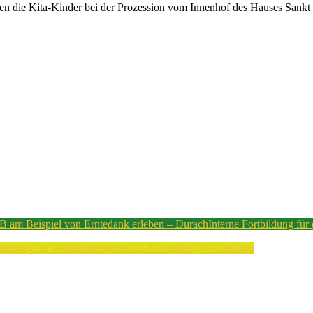
en die Kita-Kinder bei der Prozession vom Innenhof des Hauses Sankt Ul
 am Beispiel von Erntedank erleben – Durach
Interne Fortbildung für
mittag für Waldkindergarten St. Franziskus, Weißenhorn