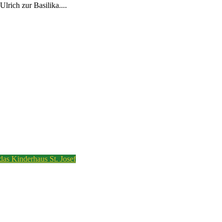
rich zur Basilika....
 das Kinderhaus St. Josef