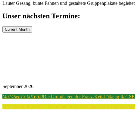
Lauter Gesang, bunte Fahnen und gestaltete Gruppenplakate begleitet
Unser nächsten Termine:
Current Month
September 2026
Mo
14
Sep
13:00
16:00
Die Grundlagen der Franz-Kett-Pädagogik GSEB
Mi
23
Sep
14:00
16:30
…. Dann geh doch - Weißenhorn
Besinnungsnach