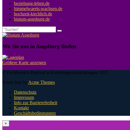
beziehung-leben.de
himmelwaerts-wachsen.de
hochzeit-kirchlich.de
bistum-augsburg.de
Wo Sie uns in Augsburg finden
Größere Karte anzeigen
© Fachbereich Pastoral in Kindertageseinrichtungen 2025
Event Star by
Acme Themes
Datenschutz
Impressum
Info zur Barrierefreiheit
Kontakt
Geschäftsbedingungen
×