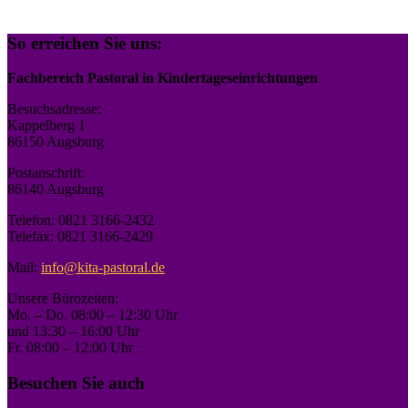
So erreichen Sie uns:
Fachbereich Pastoral in Kindertageseinrichtungen
Besuchsadresse:
Kappelberg 1
86150 Augsburg
Postanschrift:
86140 Augsburg
Telefon: 0821 3166-2432
Telefax: 0821 3166-2429
Mail:
info@kita-pastoral.de
Unsere Bürozeiten:
Mo. – Do. 08:00 – 12:30 Uhr
und 13:30 – 16:00 Uhr
Fr. 08:00 – 12:00 Uhr
Besuchen Sie auch