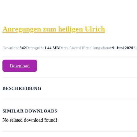
Anregungen zum heiligen Ulrich
Download
342
Dateigröße
1.44 MB
Datei-Anzahl
1
Erstellungsdatum
9. Juni 2020
Zu
Download
BESCHREIBUNG
SIMILAR DOWNLOADS
No related download found!