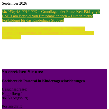
September 2026
Mo
14
Sep
13:00
16:00
Die Grundlagen der Franz-Kett-Pädagogik
GSEB am Beispiel von Erntedank erleben – Durach
Interne
Fortbildung für das Kinderhaus St. Josef
Mi
23
Sep
14:00
16:30
…. Dann geh doch - Weißenhorn
Besinnungsnachmittag für Waldkindergarten St. Franziskus,
Weißenhorn
So erreichen Sie uns:
Fachbereich Pastoral in Kindertageseinrichtungen
Besuchsadresse:
Kappelberg 1
86150 Augsburg
Postanschrift: