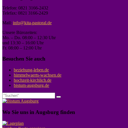
Telefon: 0821 3166-2432
Telefax: 0821 3166-2429
Mail:
info@kita-pastoral.de
Unsere Bürozeiten:
Mo. – Do. 08:00 – 12:30 Uhr
und 13:30 – 16:00 Uhr
Fr. 08:00 – 12:00 Uhr
Besuchen Sie auch
beziehung-leben.de
himmelwaerts-wachsen.de
hochzeit-kirchlich.de
bistum-augsburg.de
Wo Sie uns in Augsburg finden