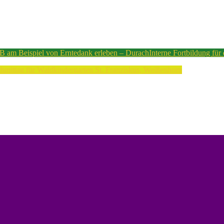
 am Beispiel von Erntedank erleben – Durach
Interne Fortbildung für
mittag für Waldkindergarten St. Franziskus, Weißenhorn