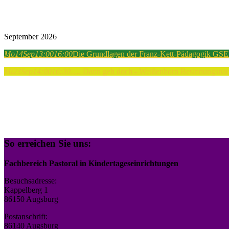
September 2026
Mo
14
Sep
13:00
16:00
Die Grundlagen der Franz-Kett-Pädagogik GSEB
Mi
23
Sep
14:00
16:30
…. Dann geh doch - Weißenhorn
Besinnungsnach
So erreichen Sie uns:
Fachbereich Pastoral in Kindertageseinrichtungen
Besuchsadresse:
Kappelberg 1
86150 Augsburg
Postanschrift:
86140 Augsburg