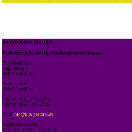
Mi
23
Sep
14:00
16:30
…. Dann geh doch - Weißenhorn
Besinnungsnach
So erreichen Sie uns:
Fachbereich Pastoral in Kindertageseinrichtungen
Besuchsadresse:
Kappelberg 1
86150 Augsburg
Postanschrift:
86140 Augsburg
Telefon: 0821 3166-2432
Telefax: 0821 3166-2429
Mail:
info@kita-pastoral.de
Unsere Bürozeiten:
Mo. – Do. 08:00 – 12:30 Uhr