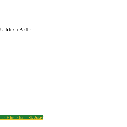
rich zur Basilika....
 das Kinderhaus St. Josef