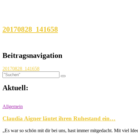
20170828_141658
Beitragsnavigation
20170828_141658
Aktuell:
Allgemein
Claudia Aigner läutet ihren Ruhestand ein…
„Es war so schön mit dir bei uns, hast immer mitgedacht. Mit viel Ide