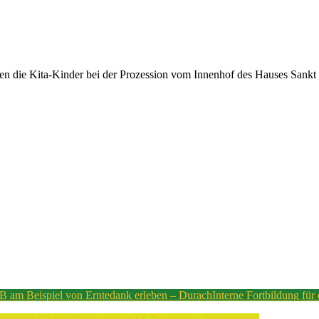
en die Kita-Kinder bei der Prozession vom Innenhof des Hauses Sankt Ul
 am Beispiel von Erntedank erleben – Durach
Interne Fortbildung für