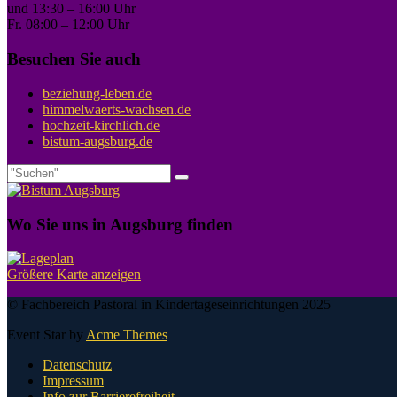
und 13:30 – 16:00 Uhr
Fr. 08:00 – 12:00 Uhr
Besuchen Sie auch
beziehung-leben.de
himmelwaerts-wachsen.de
hochzeit-kirchlich.de
bistum-augsburg.de
Wo Sie uns in Augsburg finden
Größere Karte anzeigen
© Fachbereich Pastoral in Kindertageseinrichtungen 2025
Event Star by
Acme Themes
Datenschutz
Impressum
Info zur Barrierefreiheit