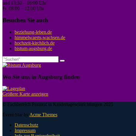
und 13:30 – 16:00 Uhr
Fr. 08:00 – 12:00 Uhr
Besuchen Sie auch
beziehung-leben.de
himmelwaerts-wachsen.de
hochzeit-kirchlich.de
bistum-augsburg.de
Wo Sie uns in Augsburg finden
Größere Karte anzeigen
© Fachbereich Pastoral in Kindertageseinrichtungen 2025
Event Star by
Acme Themes
Datenschutz
Impressum
Info zur Barrierefreiheit