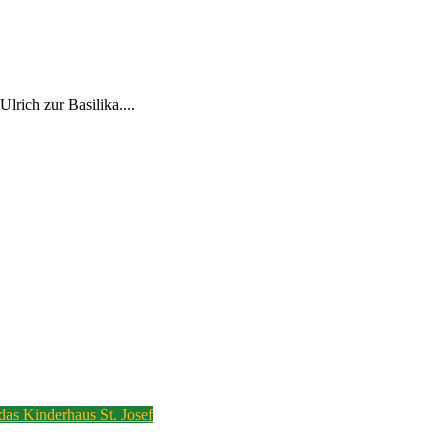
rich zur Basilika....
 das Kinderhaus St. Josef