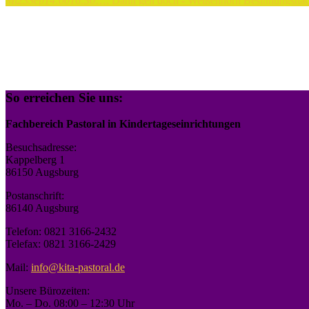
Mi
23
Sep
14:00
16:30
…. Dann geh doch - Weißenhorn
Besinnungsnach
So erreichen Sie uns:
Fachbereich Pastoral in Kindertageseinrichtungen
Besuchsadresse:
Kappelberg 1
86150 Augsburg
Postanschrift:
86140 Augsburg
Telefon: 0821 3166-2432
Telefax: 0821 3166-2429
Mail:
info@kita-pastoral.de
Unsere Bürozeiten:
Mo. – Do. 08:00 – 12:30 Uhr