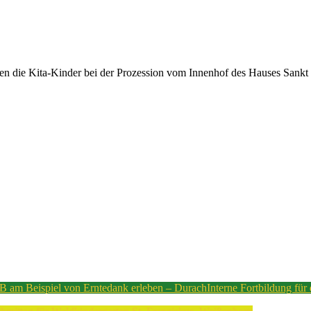
en die Kita-Kinder bei der Prozession vom Innenhof des Hauses Sankt Ul
 am Beispiel von Erntedank erleben – Durach
Interne Fortbildung für