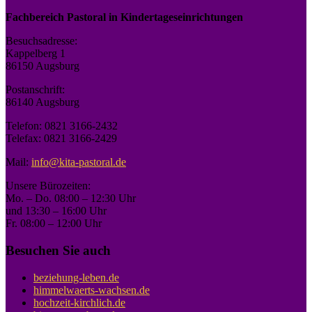
Fachbereich Pastoral in Kindertageseinrichtungen
Besuchsadresse:
Kappelberg 1
86150 Augsburg
Postanschrift:
86140 Augsburg
Telefon: 0821 3166-2432
Telefax: 0821 3166-2429
Mail:
info@kita-pastoral.de
Unsere Bürozeiten:
Mo. – Do. 08:00 – 12:30 Uhr
und 13:30 – 16:00 Uhr
Fr. 08:00 – 12:00 Uhr
Besuchen Sie auch
beziehung-leben.de
himmelwaerts-wachsen.de
hochzeit-kirchlich.de