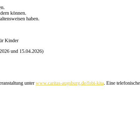
en.
ndern können.
altensweisen haben.
für Kinder
.2026 und 15.04.2026)
eranstaltung unter
www.caritas-augsburg.de/fobi-kita
. Eine telefonisch