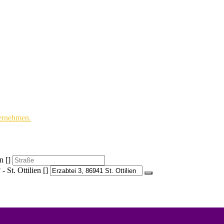
bernehmen.
n []
 St. Ottilien []