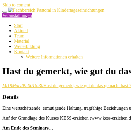
Skip to content
Veranstaltungen
Start
Aktuell
Team
Material
Weiterbildung
Kontakt
Weitere Informationen erhalten
Hast du gemerkt, wie gut du das 
Mi
18
März
09:00
16:30
Hast du gemerkt, wie gut du das gemacht hast ? 
Details
Eine wertschätzende, ermutigende Haltung, tragfähige Beziehungen u
Auf der Grundlage des Kurses KESS-erziehen (www.kess-erziehen.de) 
Am Ende des Seminars…