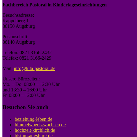
Fachbereich Pastoral in Kindertageseinrichtungen
Besuchsadresse:
Kappelberg 1
86150 Augsburg
Postanschrift:
86140 Augsburg
Telefon: 0821 3166-2432
Telefax: 0821 3166-2429
Mail:
info@kita-pastoral.de
Unsere Bürozeiten:
Mo. – Do. 08:00 – 12:30 Uhr
und 13:30 – 16:00 Uhr
Fr. 08:00 – 12:00 Uhr
Besuchen Sie auch
beziehung-leben.de
himmelwaerts-wachsen.de
hochzeit-kirchlich.de
bistum-augsburg.de