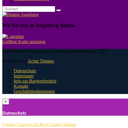
Wo Sie uns in Augsburg finden
Größere Karte anzeigen
© Fachbereich Pastoral in Kindertageseinrichtungen 2025
Event Star by
Acme Themes
Datenschutz
Impressum
Info zur Barrierefreiheit
Kontakt
Geschäftsbedingungen
×
Datenschutz
Cookie Consent mit Real Cookie Banner