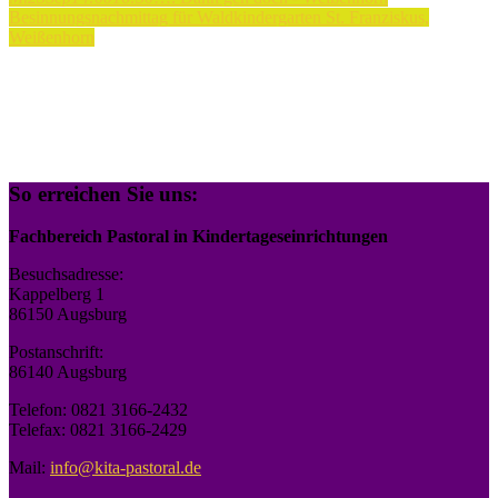
Besinnungsnachmittag für Waldkindergarten St. Franziskus,
Weißenhorn
So erreichen Sie uns:
Fachbereich Pastoral in Kindertageseinrichtungen
Besuchsadresse:
Kappelberg 1
86150 Augsburg
Postanschrift:
86140 Augsburg
Telefon: 0821 3166-2432
Telefax: 0821 3166-2429
Mail:
info@kita-pastoral.de