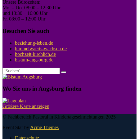
Unsere Bürozeiten:
Mo. – Do. 08:00 – 12:30 Uhr
und 13:30 – 16:00 Uhr
Fr. 08:00 – 12:00 Uhr
Besuchen Sie auch
beziehung-leben.de
himmelwaerts-wachsen.de
hochzeit-kirchlich.de
bistum-augsburg.de
Wo Sie uns in Augsburg finden
Größere Karte anzeigen
© Fachbereich Pastoral in Kindertageseinrichtungen 2025
Event Star by
Acme Themes
Datenschutz