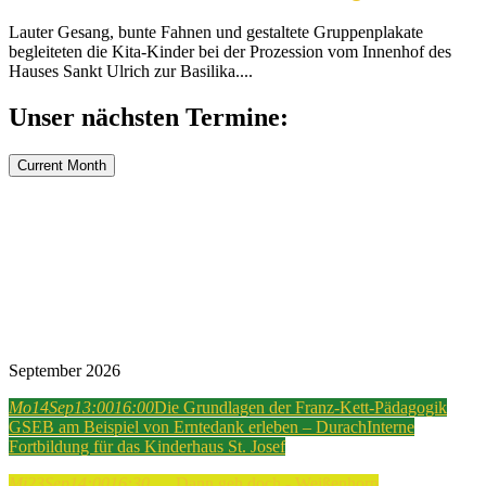
Lauter Gesang, bunte Fahnen und gestaltete Gruppenplakate
begleiteten die Kita-Kinder bei der Prozession vom Innenhof des
Hauses Sankt Ulrich zur Basilika....
Unser nächsten Termine:
Current Month
September 2026
Mo
14
Sep
13:00
16:00
Die Grundlagen der Franz-Kett-Pädagogik
GSEB am Beispiel von Erntedank erleben – Durach
Interne
Fortbildung für das Kinderhaus St. Josef
Mi
23
Sep
14:00
16:30
…. Dann geh doch - Weißenhorn